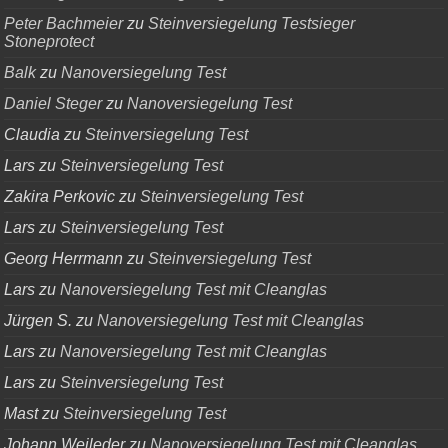
Peter Bachmeier
zu
Steinversiegelung Testsieger
Stoneprotect
Balk
zu
Nanoversiegelung Test
Daniel Steger
zu
Nanoversiegelung Test
Claudia
zu
Steinversiegelung Test
Lars
zu
Steinversiegelung Test
Zakira Perkovic
zu
Steinversiegelung Test
Lars
zu
Steinversiegelung Test
Georg Herrmann
zu
Steinversiegelung Test
Lars
zu
Nanoversiegelung Test mit Cleanglas
Jürgen S.
zu
Nanoversiegelung Test mit Cleanglas
Lars
zu
Nanoversiegelung Test mit Cleanglas
Lars
zu
Steinversiegelung Test
Mast
zu
Steinversiegelung Test
Johann Weileder
zu
Nanoversiegelung Test mit Cleanglas