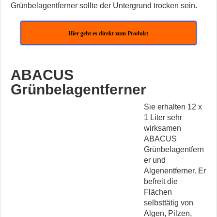
Grünbelagentferner sollte der Untergrund trocken sein.
Hier geht es direkt zum Produkt
ABACUS
Grünbelagentferner
Sie erhalten 12 x
1 Liter sehr
wirksamen
ABACUS
Grünbelagentfern
er und
Algenentferner. Er
befreit die
Flächen
selbsttätig von
Algen, Pilzen,