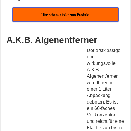
Hier geht es direkt zum Produkt
A.K.B. Algenentferner
Der erstklassige
und
wirkungsvolle
A.K.B.
Algenentferner
wird Ihnen in
einer 1 Liter
Abpackung
geboten. Es ist
ein 60-faches
Vollkonzentrat
und reicht für eine
Fläche von bis zu