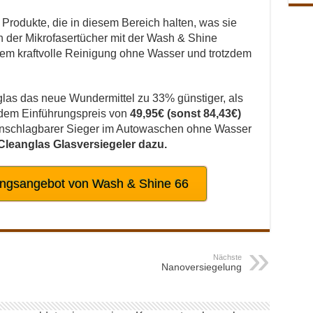
Produkte, die in diesem Bereich halten, was sie
 der Mikrofasertücher mit der Wash & Shine
tzdem kraftvolle Reinigung ohne Wasser und trotzdem
las das neue Wundermittel zu 33% günstiger, als
t dem Einführungspreis von
49
,95€
(sonst 84,43€)
r unschlagbarer Sieger im Autowaschen ohne Wasser
 Cleanglas Glasversiegeler dazu.
ungsangebot von Wash & Shine 66
Nächste
Nanoversiegelung