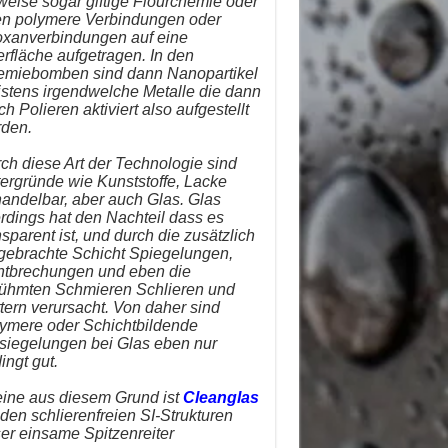
lweise sogar giftige Flourchemie oder
n polymere Verbindungen oder
oxanverbindungen auf eine
rfläche aufgetragen. In den
miebomben sind dann Nanopartikel
stens irgendwelche Metalle die dann
ch Polieren aktiviert also aufgestellt
den.
ch diese Art der Technologie sind
ergründe wie Kunststoffe, Lacke
andelbar, aber auch Glas. Glas
erdings hat den Nachteil dass es
nsparent ist, und durch die zusätzlich
gebrachte Schicht Spiegelungen,
htbrechungen und eben die
ühmten Schmieren Schlieren und
tern verursacht. Von daher sind
ymere oder Schichtbildende
siegelungen bei Glas eben nur
ingt gut.
eine aus diesem Grund ist
Cleanglas
 den schlierenfreien SI-Strukturen
er einsame Spitzenreiter