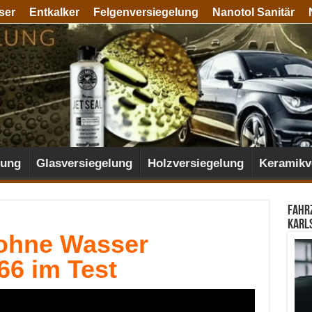
ser
Entkalker
Felgenversiegelung
Nanotol Sanitär
lung
Glasversiegelung
Holzversiegelung
Keramikv
Fahr
Karl
ohne Wasser
66 im Test