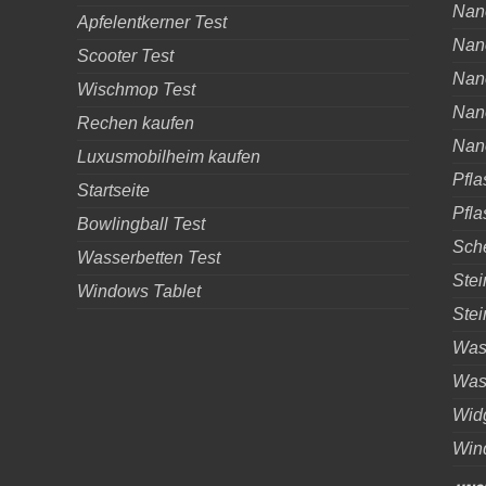
Nano
Apfelentkerner Test
Nano
Scooter Test
Nano
Wischmop Test
Nan
Rechen kaufen
Nan
Luxusmobilheim kaufen
Pfla
Startseite
Pfla
Bowlingball Test
Sche
Wasserbetten Test
Stei
Windows Tablet
Stei
Was 
Was 
Wid
Wind