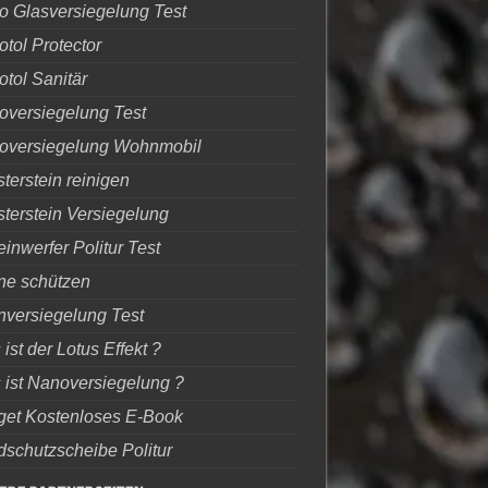
 Glasversiegelung Test
tol Protector
tol Sanitär
oversiegelung Test
oversiegelung Wohnmobil
sterstein reinigen
sterstein Versiegelung
inwerfer Politur Test
ne schützen
nversiegelung Test
ist der Lotus Effekt ?
ist Nanoversiegelung ?
get Kostenloses E-Book
schutzscheibe Politur