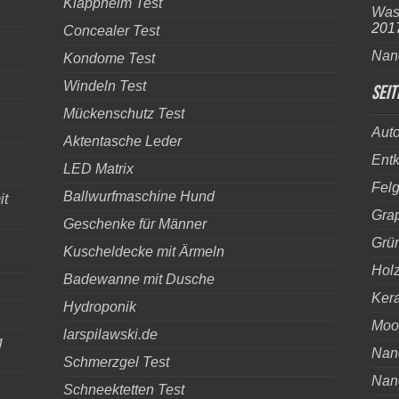
Klapphelm Test
Was 
201
Concealer Test
Nan
Kondome Test
Windeln Test
Seit
Mückenschutz Test
Aut
Aktentasche Leder
Entk
LED Matrix
Fel
Ballwurfmaschine Hund
it
Gra
Geschenke für Männer
Grün
Kuscheldecke mit Ärmeln
Holz
Badewanne mit Dusche
Kera
Hydroponik
Moo
larspilawski.de
g
Nano
Schmerzgel Test
Nan
Schneektetten Test