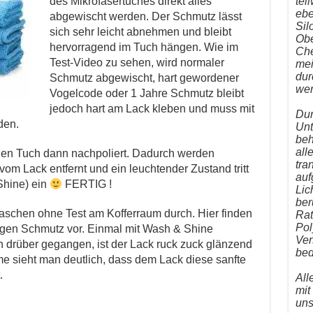
tei
des Mikrofasertuches direkt alles
ebe
abgewischt werden. Der Schmutz lässt
Sil
sich sehr leicht abnehmen und bleibt
Obe
hervorragend im Tuch hängen. Wie im
Che
Test-Video zu sehen, wird normaler
mei
dur
Schmutz abgewischt, hart gewordener
wer
Vogelcode oder 1 Jahre Schmutz bleibt
jedoch hart am Lack kleben und muss mit
Dur
den.
Unt
beh
all
ünen Tuch dann nachpoliert. Dadurch werden
tra
vom Lack entfernt und ein leuchtender Zustand tritt
auf
Shine) ein
FERTIG !
Lic
ber
aschen ohne Test am Kofferraum durch. Hier finden
Rat
Pol
eitigen Schmutz vor. Einmal mit Wash & Shine
Ver
h drüber gegangen, ist der Lack ruck zuck glänzend
bed
e sieht man deutlich, dass dem Lack diese sanfte
.
All
mit
uns