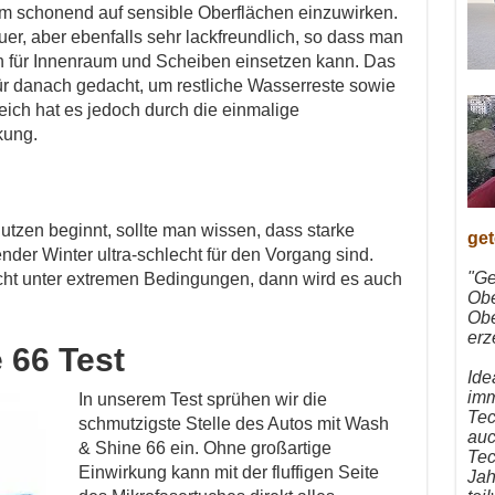
 um schonend auf sensible Oberflächen einzuwirken.
uer, aber ebenfalls sehr lackfreundlich, so dass man
h für Innenraum und Scheiben einsetzen kann. Das
für danach gedacht, um restliche Wasserreste sowie
leich hat es jedoch durch die einmalige
kung.
tzen beginnt, sollte man wissen, dass starke
get
nder Winter ultra-schlecht für den Vorgang sind.
"Ge
cht unter extremen Bedingungen, dann wird es auch
Obe
Obe
erz
 66 Test
Ide
imm
In unserem Test sprühen wir die
Tec
schmutzigste Stelle des Autos mit Wash
auc
& Shine 66 ein. Ohne großartige
Tec
Einwirkung kann mit der fluffigen Seite
Jah