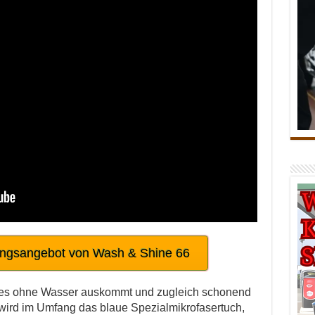
ungsangebot von Wash & Shine 66
hes ohne Wasser auskommt und zugleich schonend
rt wird im Umfang das blaue Spezialmikrofasertuch,