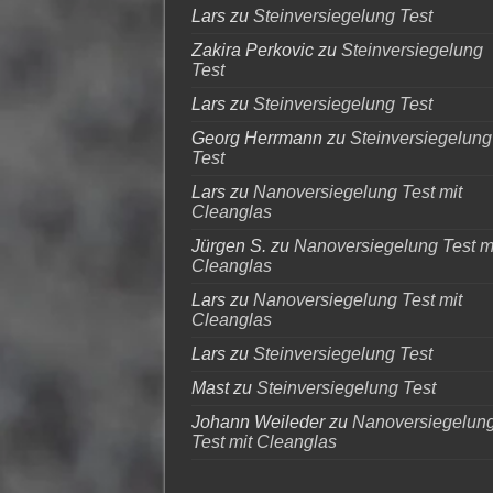
Lars
zu
Steinversiegelung Test
Zakira Perkovic
zu
Steinversiegelung
Test
Lars
zu
Steinversiegelung Test
Georg Herrmann
zu
Steinversiegelung
Test
Lars
zu
Nanoversiegelung Test mit
Cleanglas
Jürgen S.
zu
Nanoversiegelung Test m
Cleanglas
Lars
zu
Nanoversiegelung Test mit
Cleanglas
Lars
zu
Steinversiegelung Test
Mast
zu
Steinversiegelung Test
Johann Weileder
zu
Nanoversiegelun
Test mit Cleanglas