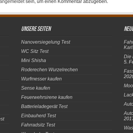
angemeldet
sein, um einen Kommentar abzugeben.
Unsere Seiten
Neue
Nanoversiegelung Test
Fahr
Karl
WC Sitz Test
Die 
Mini Shisha
5. F
Roderechen Wurzelrechen
Fass
202
Wurfmesser kaufen
Moos
Sense kaufen
Lack
Feuerwehrsirene kaufen
Auto
Batterieladegerät Test
Aut
Einbauherd Test
201
st
Fahrradsitz Test
Was 