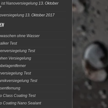
ist Nanoversiegelung
13. Oktober
7
oversiegelung
13. Oktober 2017
en
owaschen ohne Wasser
alker Test
genversiegelung Test
phen Versiegelung
belagentferner
versiegelung Test
mikversiegelung Test
sentfernung
 Class Coating Test
o Coating Nano Sealant