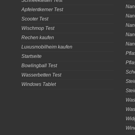
Schneektetten Test
Nano
Apfelentkerner Test
Nano
Scooter Test
Nano
Wischmop Test
Nan
Rechen kaufen
Nan
Luxusmobilheim kaufen
Pfla
Startseite
Pfla
Bowlingball Test
Sche
Wasserbetten Test
Stei
Windows Tablet
Stei
Was 
Was 
Wid
Wind