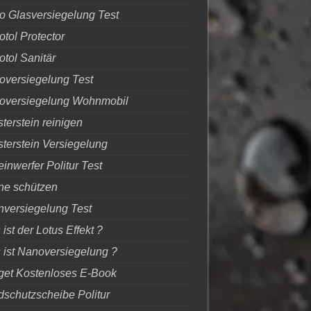
 Glasversiegelung Test
tol Protector
tol Sanitär
oversiegelung Test
oversiegelung Wohnmobil
sterstein reinigen
sterstein Versiegelung
inwerfer Politur Test
ne schützen
nversiegelung Test
ist der Lotus Effekt ?
ist Nanoversiegelung ?
get Kostenloses E-Book
schutzscheibe Politur