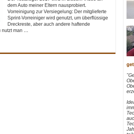
dem Auto meiner Eltern nausprobiert.
Vorreinigung zur Versiegelung: Der mitglieferte
Sprint-Vorreiniger wird genutzt, um überflüssige
Dreckreste, aber auch andere haftende
u nutzt man …
get
"Ge
Obe
Obe
erz
Ide
imm
Tec
auc
Tec
Jah