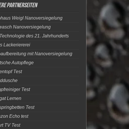
ere Partnerseiten
ohaus Weigl Nanoversiegelung
wasch Nanoversiegelung
Technologie des 21. Jahrhunderts
s Lackeriererei
aufbereitung mit Nanoversiegelung
sche Autopflege
entopf Test
ddusche
freiniger Test
gat Lernen
pringbetten Test
zon Echo test
t TV Test