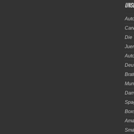
Uns
Aut
Car
Die 
Juer
Auto
Deut
Brat
Mun
Damp
Spa
Boxs
Ama
Smar