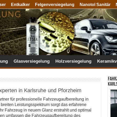
ser
Entkalker
Felgenversiegelung
Nanotol Sanitär
lung
Glasversiegelung
Holzversiegelung
Keramikv
Fahr
Karl
xperten in Karlsruhe und Pforzheim
artner für professionelle Fahrzeugaufbereitung in
 breiten Leistungsspektrum sorgt das erfahrene
Ihr Fahrzeug in neuem Glanz erstrahlt und optimal
ngen umfassen die Fahrzeugaufbereitung des