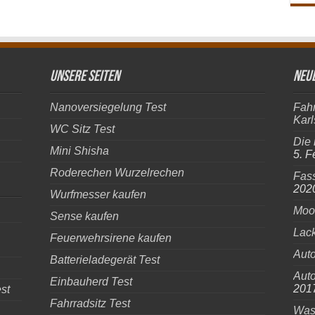
Unsere Seiten
Neue
Nanoversiegelung Test
Fahr
Karl
WC Sitz Test
Die 
Mini Shisha
5. F
Roderechen Wurzelrechen
Fass
202
Wurfmesser kaufen
Moos
Sense kaufen
Lack
Feuerwehrsirene kaufen
Auto
Batterieladegerät Test
Aut
Einbauherd Test
201
st
Fahrradsitz Test
Was 