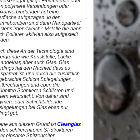
lweise sogar giftige Flourchemie oder
n polymere Verbindungen oder
oxanverbindungen auf eine
rfläche aufgetragen. In den
miebomben sind dann Nanopartikel
stens irgendwelche Metalle die dann
ch Polieren aktiviert also aufgestellt
den.
ch diese Art der Technologie sind
ergründe wie Kunststoffe, Lacke
andelbar, aber auch Glas. Glas
erdings hat den Nachteil dass es
nsparent ist, und durch die zusätzlich
gebrachte Schicht Spiegelungen,
htbrechungen und eben die
ühmten Schmieren Schlieren und
tern verursacht. Von daher sind
ymere oder Schichtbildende
siegelungen bei Glas eben nur
ingt gut.
eine aus diesem Grund ist
Cleanglas
 den schlierenfreien SI-Strukturen
er einsame Spitzenreiter