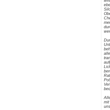
tei
ebe
Sil
Obe
Che
mei
dur
wer
Dur
Unt
beh
all
tra
auf
Lic
ber
Rat
Pol
Ver
bed
All
mit
uns