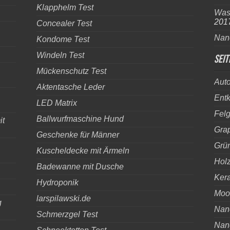
Klapphelm Test
Was 
201
Concealer Test
Nan
Kondome Test
Windeln Test
Seit
Mückenschutz Test
Aut
Aktentasche Leder
Entk
LED Matrix
Fel
Ballwurfmaschine Hund
it
Gra
Geschenke für Männer
Grün
Kuscheldecke mit Ärmeln
Holz
Badewanne mit Dusche
Kera
Hydroponik
Moo
larspilawski.de
g
Nano
Schmerzgel Test
Nan