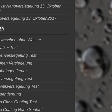
ist Nanoversiegelung
13. Oktober
7
oversiegelung
13. Oktober 2017
en
owaschen ohne Wasser
alker Test
genversiegelung Test
phen Versiegelung
belagentferner
versiegelung Test
mikversiegelung Test
sentfernung
 Class Coating Test
o Coating Nano Sealant