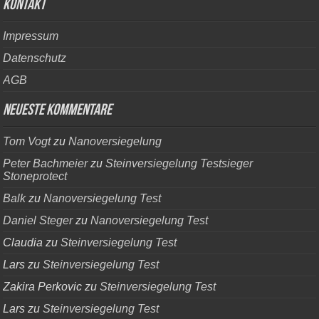
kontakt
Impressum
Datenschutz
AGB
Neueste Kommentare
Tom Vogt
zu
Nanoversiegelung
Peter Bachmeier
zu
Steinversiegelung Testsieger
Stoneprotect
Balk
zu
Nanoversiegelung Test
Daniel Steger
zu
Nanoversiegelung Test
Claudia
zu
Steinversiegelung Test
Lars
zu
Steinversiegelung Test
Zakira Perkovic
zu
Steinversiegelung Test
Lars
zu
Steinversiegelung Test